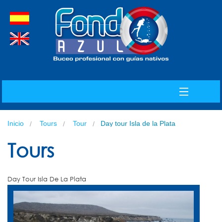
spanish
english
MENU
Inicio
Tours
Tour
Day tour Isla de la Plata
INICIO
Tours
Day Tour Isla De La Plata
SOMOS