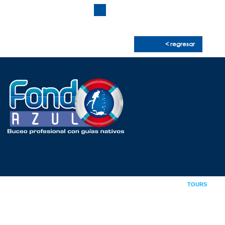
CONTACTO
< regresar
INICIO
SOMOS
CURSOS
TOURS
GALERÍA
NOTICIAS
CONTACTO
09876065002 /
0939.204.449