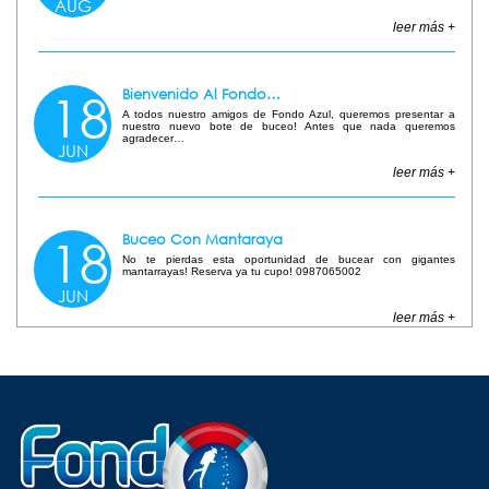
AUG
2015
leer más
18
Bienvenido Al Fondo…
A todos nuestro amigos de Fondo Azul, queremos presentar a
nuestro nuevo bote de buceo! Antes que nada queremos
agradecer…
JUN
2015
leer más
18
Buceo Con Mantaraya
No te pierdas esta oportunidad de bucear con gigantes
mantarrayas! Reserva ya tu cupo! 0987065002
JUN
2015
leer más